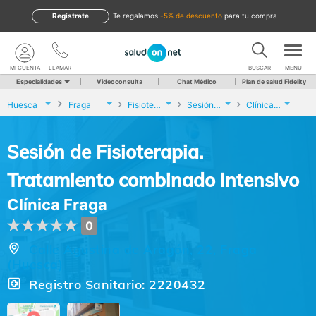
Regístrate
te regalamos
-5% de descuento
para tu compra
MI CUENTA
LLAMAR
BUSCAR
MENU
Especialidades
Videoconsulta
Chat Médico
Plan de salud Fidelity
Huesca
Fraga
Fisioterapia
Sesión de Fisioterapia. Tratamiento combinado intensivo
Clínica Fraga
Sesión de Fisioterapia.
Tratamiento combinado intensivo
Clínica Fraga
0
Calle Agustina de Aragón, 22, Fraga
(Huesca)
Registro Sanitario: 2220432