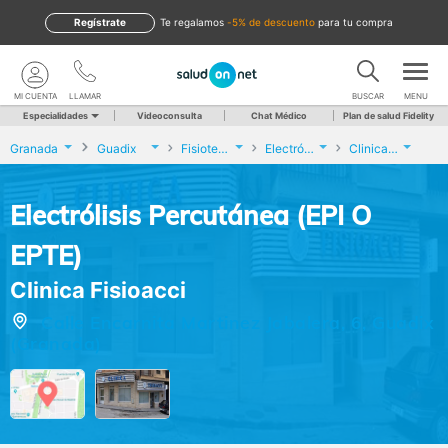
Regístrate
te regalamos
-5% de descuento
para tu compra
MI CUENTA
LLAMAR
BUSCAR
MENU
Especialidades
Videoconsulta
Chat Médico
Plan de salud Fidelity
Granada
Guadix
Fisioterapia
Electrólisis Percutánea (EPI O EPTE)
Clinica Fisioacci
Electrólisis Percutánea (EPI O
EPTE)
Clinica Fisioacci
Calle Encarnita Martinez Jabalera, 6, Guadix
(Granada)