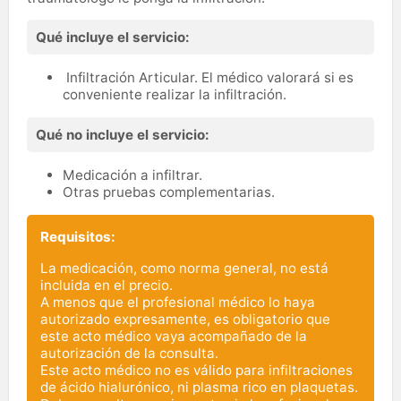
Qué incluye el servicio:
Infiltración Articular. El médico valorará si es
conveniente realizar la infiltración.
Qué no incluye el servicio:
Medicación a infiltrar.
Otras pruebas complementarias.
Requisitos:
La medicación, como norma general, no está
incluida en el precio.
A menos que el profesional médico lo haya
autorizado expresamente, es obligatorio que
este acto médico vaya acompañado de la
autorización de la consulta.
Este acto médico no es válido para infiltraciones
de ácido hialurónico, ni plasma rico en plaquetas.