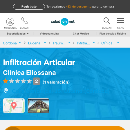
Regístrate
te regalamos
-5% de descuento
para tu compra
MI CUENTA
LLAMAR
BUSCAR
MENU
Especialidades
Videoconsulta
Chat Médico
Plan de salud Fidelity
Córdoba
Lucena
Traumatología y Cirugía Ortopédica
Infiltración Articular
Clínica Eliossana
Infiltración Articular
Clínica Eliossana
2
(1 valoración)
Calle Canalejas, 15, Lucena (Córdoba)