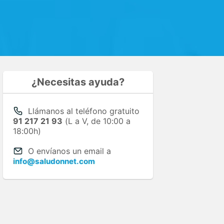
¿Necesitas ayuda?
Llámanos al teléfono gratuito
91 217 21 93
(L a V, de 10:00 a
18:00h)
O envíanos un email a
info@saludonnet.com