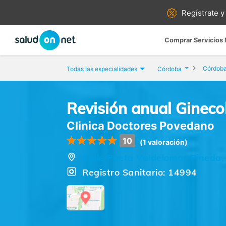
Regístrate y
Comprar Servicios
Córdob
Todas las especialidades
Córdoba
Revisión anual Gineco
Clinica Doctores Povedano
10
(1 valoración)
Calle Poeta Valdelomar Pineda,
Registro Sanitario: 14994