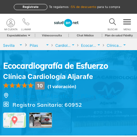
Regístrate
te regalamos
-5% de descuento
para tu compra
MI CUENTA
LLAMAR
BUSCAR
MENU
Especialidades
Videoconsulta
Chat Médico
Plan de salud Fidelity
Sevilla
Pilas
Cardiología
Ecocardiografía de Esfuerzo
Clínica Cardiología Aljarafe
Ecocardiografía de Esfuerzo
Clínica Cardiología Aljarafe
10
(1 valoración)
Avenida del Aljarafe, 17, Pilas (Sevilla)
Registro Sanitario: 60952