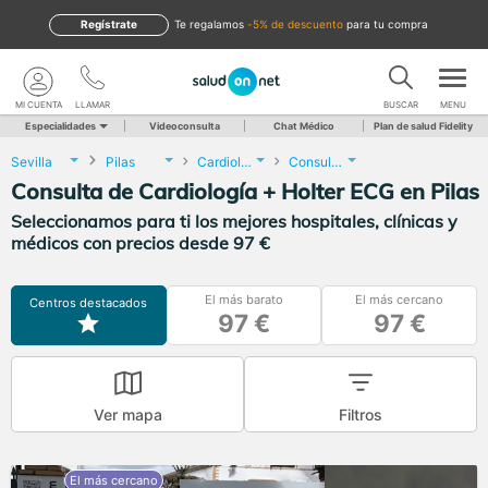
Regístrate
te regalamos
-5% de descuento
para tu compra
MI CUENTA
LLAMAR
BUSCAR
MENU
Especialidades
Videoconsulta
Chat Médico
Plan de salud Fidelity
Sevilla
Pilas
Cardiología
Consulta de Cardiología + Holter ECG
Consulta de Cardiología + Holter ECG en Pilas
Seleccionamos para ti los mejores hospitales, clínicas y
médicos con precios desde 97 €
El más barato
El más cercano
Centros destacados
97 €
97 €
Ver mapa
Filtros