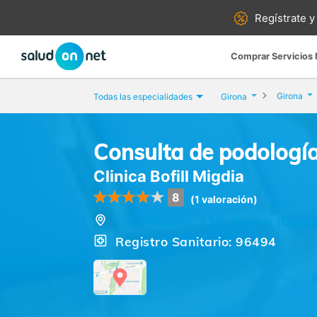
Regístrate y
Comprar Servicios
Girona
Todas las especialidades
Girona
Consulta de podología
Clinica Bofill Migdia
8
(1 valoración)
Calle Migdia, 130, Girona (Giron
Registro Sanitario: 96494