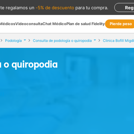
te regalamos
un
-5% de descuento
para tu compra
.
Reg
 Médicos
Videoconsulta
Chat Médico
Plan de salud Fidelity
Pierde peso
Podología
Consulta de podología o quiropodia
Clinica Bofill Migd
 o quiropodia
a)