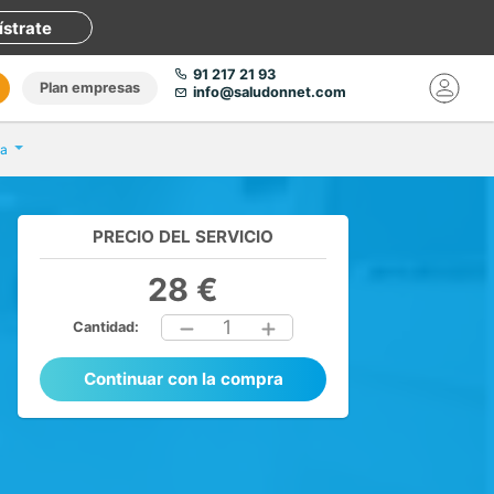
ístrate
91 217 21 93
Plan empresas
info@saludonnet.com
ia
PRECIO DEL SERVICIO
28 €
1
Cantidad:
Continuar con la compra