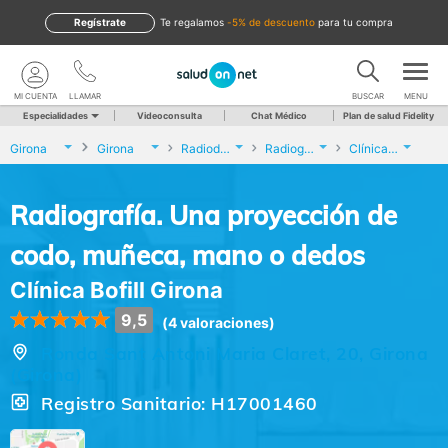
Regístrate
te regalamos
-5% de descuento
para tu compra
MI CUENTA
LLAMAR
BUSCAR
MENU
Especialidades
Videoconsulta
Chat Médico
Plan de salud Fidelity
Girona
Girona
Radiodiagnóstico
Radiografía. Una proyección de codo, muñeca, mano o dedos
Clínica Bofill Girona
Radiografía. Una proyección de
codo, muñeca, mano o dedos
Clínica Bofill Girona
9,5
(4 valoraciones)
Ronda Sant Antoni Maria Claret, 20, Girona
(Girona)
Registro Sanitario: H17001460