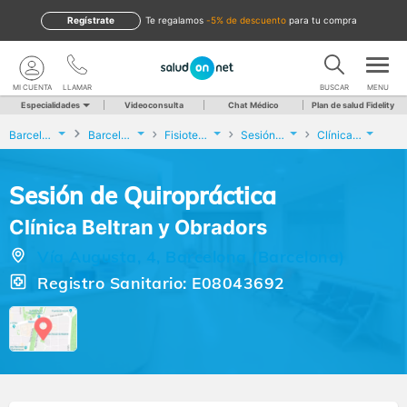
Regístrate
te regalamos
-5% de descuento
para tu compra
MI CUENTA
LLAMAR
BUSCAR
MENU
Especialidades
Videoconsulta
Chat Médico
Plan de salud Fidelity
Barcelona
Barcelona
Fisioterapia
Sesión de Quiropráctica
Clínica Beltran y Obradors
Sesión de Quiropráctica
Clínica Beltran y Obradors
Vía Augusta, 4, Barcelona (Barcelona)
Registro Sanitario: E08043692