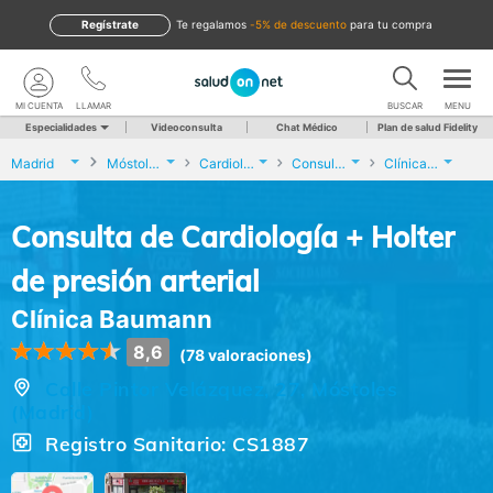
Regístrate
te regalamos
-5% de descuento
para tu compra
MI CUENTA
LLAMAR
BUSCAR
MENU
Especialidades
Videoconsulta
Chat Médico
Plan de salud Fidelity
Madrid
Móstoles
Cardiología
Consulta de Cardiología + Holter de presión arterial
Clínica Baumann
Consulta de Cardiología + Holter
de presión arterial
Clínica Baumann
8,6
(78 valoraciones)
Calle Pintor Velázquez, 27, Móstoles
(Madrid)
Registro Sanitario: CS1887