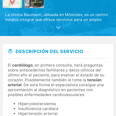
La clínica Baumann, ubicada en Móstoles, es un centro
médico integral que ofrece servicios para un amplio
conjunto de especialidades como alergología,
cardiología, dermatología, fisioterapia, ginecología y
obstetricia, medicina general, oftalmología,
otorrinolaringología, podología, radiodiagnóstico y
rehabilitación.
DESCRIPCIÓN DEL SERVICIO
Además, contamos con instalaciones modernas y
equipamiento de vanguardia para garantizar la calidad
en el diagnóstico y tratamiento de nuestros pacientes.
El
cardiólogo
, en primera consulta, hará preguntas
sobre antecedentes familiares y datos clínicos del
último año al paciente, para evaluar el estado de su
corazón. Posiblemente también le tome la
tensión
arterial
. De esta forma el especialista consigue una
aproximación al diagnóstico en pacientes con
posibles enfermedades cardiovasculares:
Hipercolesterolemia
Insuficiencia cardíaca
Hipertensión arterial