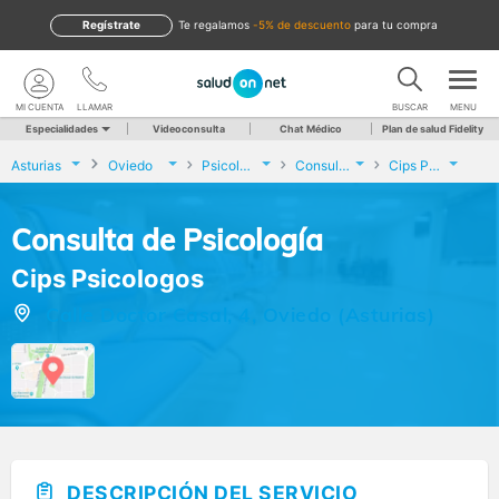
Regístrate
te regalamos
-5% de descuento
para tu compra
MI CUENTA
LLAMAR
BUSCAR
MENU
Especialidades
Videoconsulta
Chat Médico
Plan de salud Fidelity
Asturias
Oviedo
Psicología
Consulta de Psicología
Cips Psicologos
Consulta de Psicología
Cips Psicologos
Calle Doctor Casal, 4, Oviedo (Asturias)
DESCRIPCIÓN DEL SERVICIO