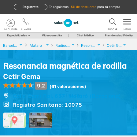
Regístrate
te regalamos
-5% de descuento
para tu compra
MI CUENTA
LLAMAR
BUSCAR
MENU
Especialidades
Videoconsulta
Chat Médico
Plan de salud Fidelity
Barcelona
Mataró
Radiodiagnóstico
Resonancia magnética de rodilla
Cetir Gema
Resonancia magnética de rodilla
Cetir Gema
9,2
(61 valoraciones)
Calle Camí Ral, 657, Mataró (Barcelona)
Registro Sanitario: 10075