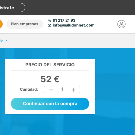
ístrate
91 217 21 93
Plan empresas
info@saludonnet.com
io
PRECIO DEL SERVICIO
52 €
1
Cantidad:
Continuar con la compra