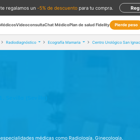
te regalamos
un
-5% de descuento
para tu compra
.
Reg
 Médicos
Videoconsulta
Chat Médico
Plan de salud Fidelity
Pierde peso
Radiodiagnóstico
Ecografía Mamaria
Centro Urológico San Ignac
 Sevilla (Sevilla)
 especialidades médicas como Radiología, Ginecología,