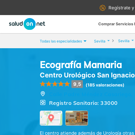
Regístrate y
Comprar Servicios
Sevilla
Todas las especialidades
Sevilla
Ecografía Mamaria
Centro Urológico San Ignacio
9,5
(185 valoraciones)
Calle Padre Méndez Casariego, 1,
Registro Sanitario: 33000
El centro atiende además de Urología otras