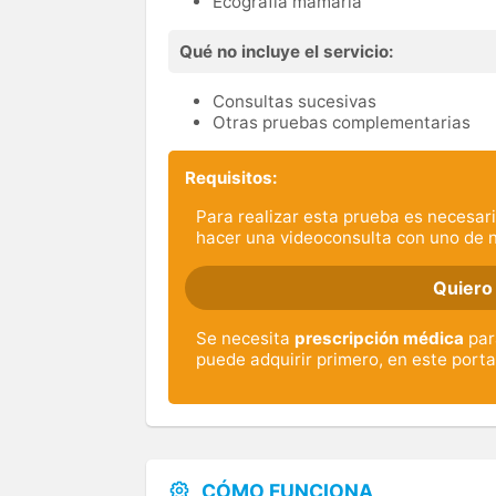
Ecografía mamaria
Qué no incluye el servicio:
Consultas sucesivas
Otras pruebas complementarias
Requisitos:
Para realizar esta prueba es necesari
hacer una videoconsulta con uno de 
Quiero
Se necesita
prescripción médica
par
puede adquirir primero, en este portal
CÓMO FUNCIONA