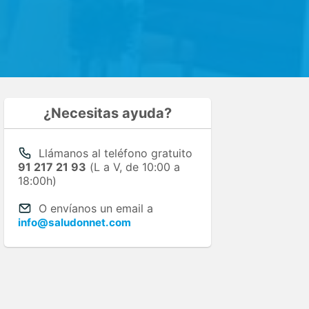
¿Necesitas ayuda?
Llámanos al teléfono gratuito
91 217 21 93
(L a V, de 10:00 a
18:00h)
O envíanos un email a
info@saludonnet.com