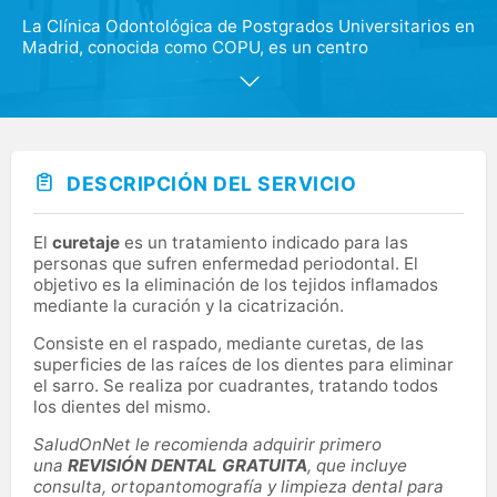
La Clínica Odontológica de Postgrados Universitarios en
Madrid, conocida como COPU, es un centro
especializado en servicios dentales situado en la zona
sur de Madrid.
En COPU ofrecemos una amplia gama de servicios
odontológicos de alta calidad. Nuestro equipo de
profesionales altamente capacitados y experimentados
DESCRIPCIÓN DEL SERVICIO
se especializa en prestar una atención dental de
primera clase con una tecnología dental de última
generación.
El
curetaje
es un tratamiento indicado para las
personas que sufren enfermedad periodontal. El
Entre los principales servicios que ofrecemos se
objetivo es la eliminación de los tejidos inflamados
encuentran: los implantes dentales, la ortodoncia, la
mediante la curación y la cicatrización.
estética dental y la odontología conservadora.
Consiste en el raspado, mediante curetas, de las
superficies de las raíces de los dientes para eliminar
el sarro. Se realiza por cuadrantes, tratando todos
los dientes del mismo.
SaludOnNet le recomienda adquirir primero
una
REVISIÓN DENTAL GRATUITA
, que incluye
consulta, ortopantomografía y limpieza dental para