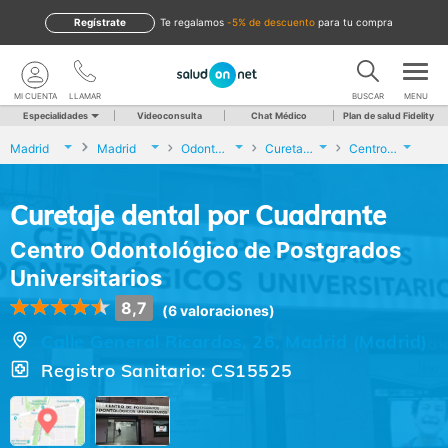
Regístrate
te regalamos
-5% de descuento
para tu compra
MI CUENTA
LLAMAR
BUSCAR
MENU
Especialidades
Videoconsulta
Chat Médico
Plan de salud Fidelity
Madrid
Madrid
Odontología
Curetaje dental por Cuadrante
Centro Odontológico de Postgrados Universitarios
Curetaje dental por Cuadrante
Centro Odontológico de Postgrados
Universitarios
8,7
(6 valoraciones)
Calle General Ricardos, 26, Madrid (Madrid)
Registro Sanitario: CS15525