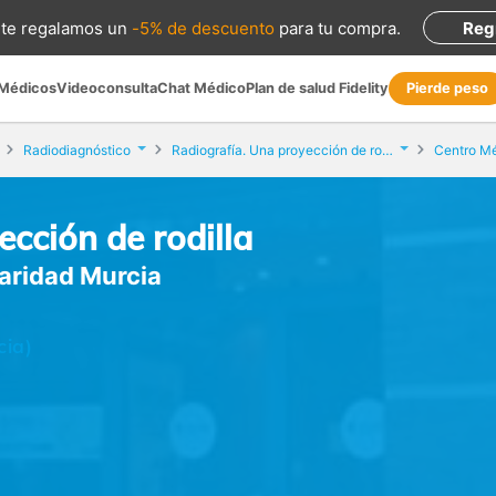
te regalamos
un
-5% de descuento
para tu compra
.
Reg
 Médicos
Videoconsulta
Chat Médico
Plan de salud Fidelity
Pierde peso
Radiodiagnóstico
Radiografía. Una proyección de rodilla
cción de rodilla
aridad Murcia
cia)