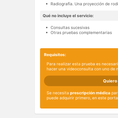
Radiografía. Una proyección de rodi
Qué no incluye el servicio:
Consultas sucesivas
Otras pruebas complementarias
Requisitos:
Para realizar esta prueba es necesari
hacer una videoconsulta con uno de 
Quiero
Se necesita
prescripción médica
para
puede adquirir primero, en este porta