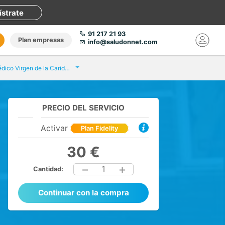
ístrate
91 217 21 93
Plan empresas
info@saludonnet.com
Centro Médico Virgen de la Caridad Murcia
PRECIO DEL SERVICIO
Activar
Plan Fidelity
30 €
1
Cantidad:
Continuar con la compra