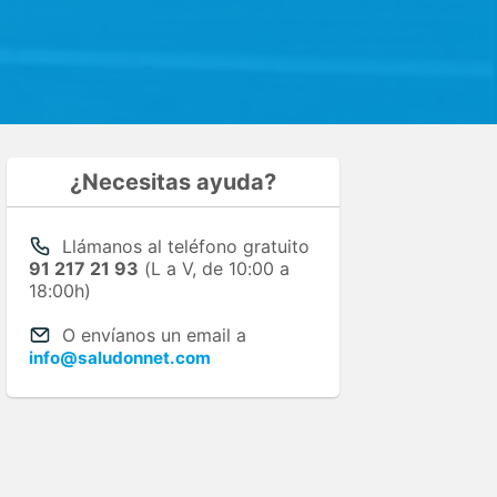
¿Necesitas ayuda?
Llámanos al teléfono gratuito
91 217 21 93
(L a V, de 10:00 a
18:00h)
O envíanos un email a
info@saludonnet.com