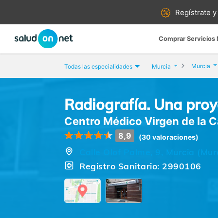
Regístrate y
Comprar Servicios
Murcia
Todas las especialidades
Murcia
Radiografía. Una proye
Centro Médico Virgen de la C
8,9
(30 valoraciones)
Calle Olof Palme, 9, Murcia (Mur
Registro Sanitario: 2990106