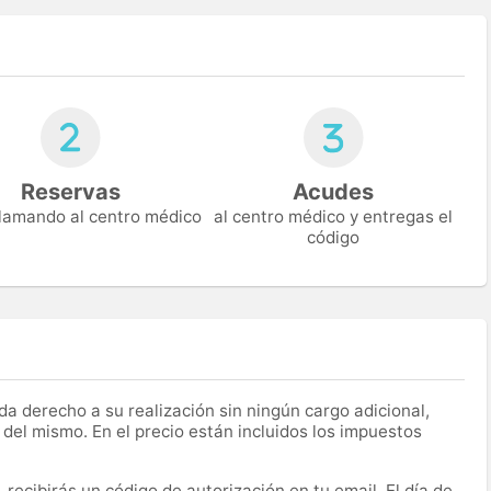
Reservas
Acudes
 llamando al centro médico
al centro médico y entregas el
código
a derecho a su realización sin ningún cargo adicional,
 del mismo. En el precio están incluidos los impuestos
recibirás un código de autorización en tu email. El día de