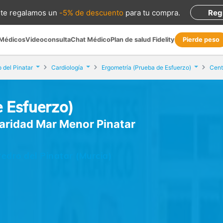
te regalamos
un
-5% de descuento
para tu compra
.
Reg
 Médicos
Videoconsulta
Chat Médico
Plan de salud Fidelity
Pierde peso
 del Pinatar
Cardiología
Ergometría (Prueba de Esfuerzo)
 Esfuerzo)
Caridad Mar Menor Pinatar
Pedro del Pinatar (Murcia)