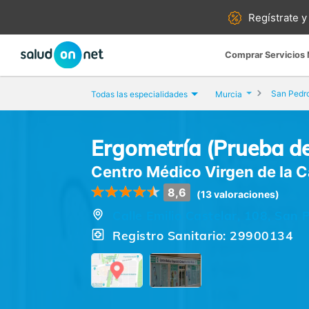
Regístrate y
Comprar Servicios
San Pedro
Todas las especialidades
Murcia
Ergometría (Prueba de
Centro Médico Virgen de la 
8,6
(13 valoraciones)
Calle Emilio Castelar, 108, San 
Registro Sanitario: 29900134