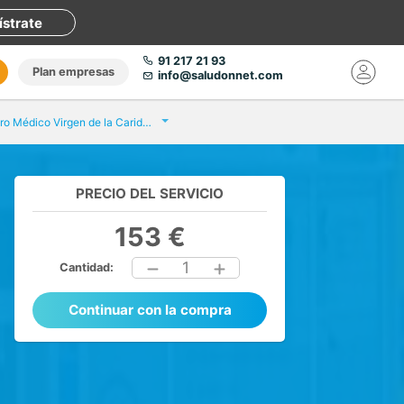
ístrate
91 217 21 93
Plan empresas
info@saludonnet.com
Centro Médico Virgen de la Caridad Mar Menor Pinatar
PRECIO DEL SERVICIO
153 €
1
Cantidad:
Continuar con la compra