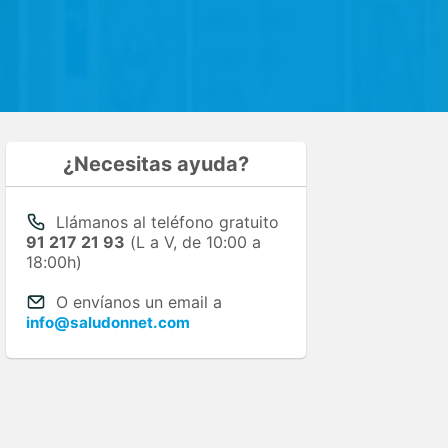
¿Necesitas ayuda?
Llámanos al teléfono gratuito
91 217 21 93
(L a V, de 10:00 a
18:00h)
O envíanos un email a
info@saludonnet.com