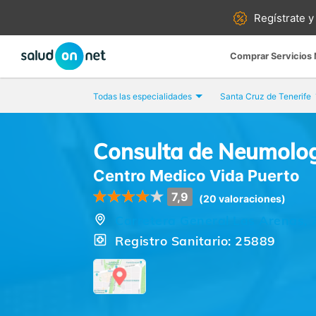
Regístrate y
Comprar Servicios
Todas las especialidades
Santa Cruz de Tenerife
Consulta de Neumolo
Centro Medico Vida Puerto
7,9
(20 valoraciones)
Carretera General Las Arenas, 7
Registro Sanitario: 25889