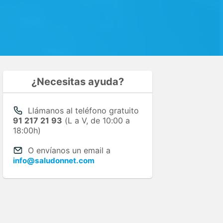
¿Necesitas ayuda?
Llámanos al teléfono gratuito
91 217 21 93
(L a V, de 10:00 a
18:00h)
O envíanos un email a
info@saludonnet.com