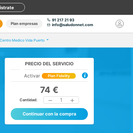
ístrate
91 217 21 93
Plan empresas
info@saludonnet.com
Centro Medico Vida Puerto
PRECIO DEL SERVICIO
Activar
Plan Fidelity
74 €
1
Cantidad:
Continuar con la compra