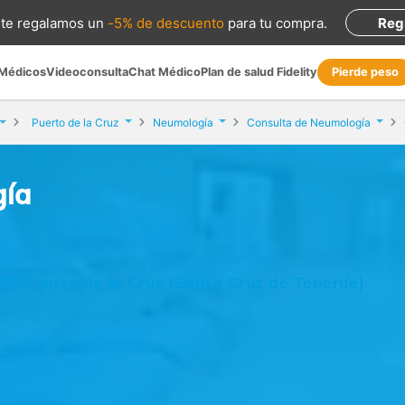
te regalamos
un
-5% de descuento
para tu compra
.
Reg
 Médicos
Videoconsulta
Chat Médico
Plan de salud Fidelity
Pierde peso
Puerto de la Cruz
Neumología
Consulta de Neumología
gía
3, Puerto de la Cruz (Santa Cruz de Tenerife)