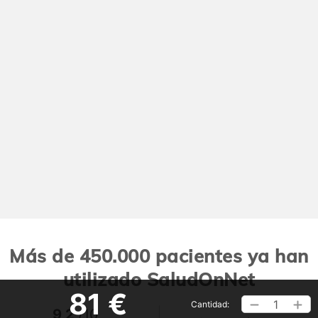
Más de 450.000 pacientes ya han
utilizado SaludOnNet
81 €
1
Cantidad:
9,2
/10