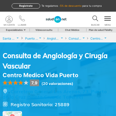
Regístrate
te regalamos
-5% de descuento
para tu compra
MI CUENTA
LLAMAR
BUSCAR
MENU
Especialidades
Videoconsulta
Chat Médico
Plan de salud Fidelity
Santa Cruz de Tenerife
Puerto de la Cruz
Angiología y Cirugía Vascular
Consulta de Angiología y Cirugía Vascular
Centro Medico Vida Puerto
Consulta de Angiología y Cirugía
Vascular
Centro Medico Vida Puerto
7,9
(20 valoraciones)
Carretera General Las Arenas, 73, Puerto
de la Cruz (Santa Cruz de Tenerife)
Registro Sanitario: 25889