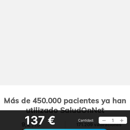
Más de 450.000 pacientes ya han
utilizado SaludOnNet
137 €
1
Cantidad:
9,2
/10
171.209 valoraciones