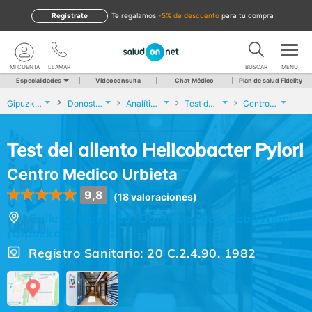
Regístrate
te regalamos
-5% de descuento
para tu compra
MI CUENTA
LLAMAR
BUSCAR
MENU
Especialidades
Videoconsulta
Chat Médico
Plan de salud Fidelity
Gipuzkoa
Donostia-San Sebastián
Analíticas y Genética
Test del aliento Helicobacter Pylori
Centro Medico Urbieta
Test del aliento Helicobacter Pylori
Centro Medico Urbieta
9,8
(18 valoraciones)
Calle Urbieta, 58, Donostia-San Sebastián
(Gipuzkoa)
Registro Sanitario: 20 C.2.4.90. 1982