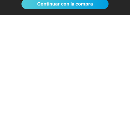
Ver >
Continuar con la compra
Sin esperas, eficacia máxima, más que
recomendable
- Rosa D.
28/07/2026
Servicios destacados