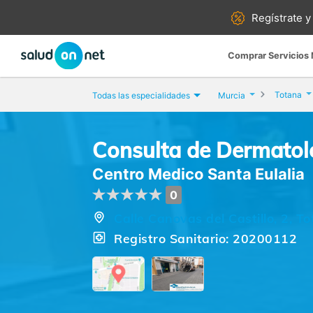
Regístrate y
Comprar Servicios
Totana
Todas las especialidades
Murcia
Consulta de Dermatol
Centro Medico Santa Eulalia
0
Calle Canovas del Castillo, 2, T
Registro Sanitario: 20200112