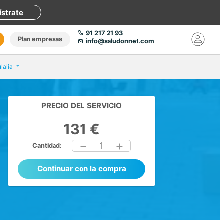
ístrate
91 217 21 93
Plan empresas
info@saludonnet.com
lalia
PRECIO DEL SERVICIO
131 €
1
Cantidad:
Continuar con la compra