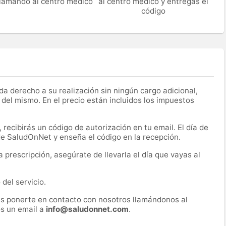
 llamando al centro médico
al centro médico y entregas el
código
a derecho a su realización sin ningún cargo adicional,
 del mismo. En el precio están incluidos los impuestos
recibirás un código de autorización en tu email. El día de
 de SaludOnNet y enseña el código en la recepción.
prescripción, asegúrate de llevarla el día que vayas al
del servicio.
es ponerte en contacto con nosotros llamándonos al
s un email a
info@saludonnet.com
.