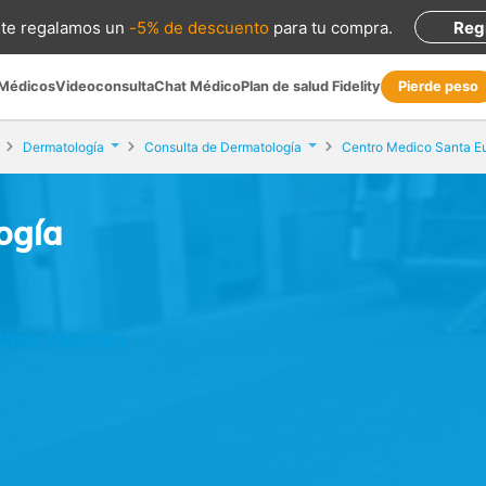
te regalamos
un
-5% de descuento
para tu compra
.
Reg
 Médicos
Videoconsulta
Chat Médico
Plan de salud Fidelity
Pierde peso
Dermatología
Consulta de Dermatología
Centro Medico Santa Eu
ogía
otana (Murcia)