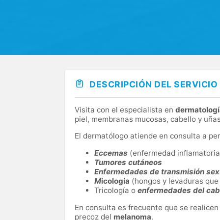
DESCRIPCIÓN DEL SERVICIO
Visita con el especialista en
dermatologí
piel, membranas mucosas, cabello y uñas
El dermatólogo atiende en consulta a pe
Eccemas
(enfermedad inflamatoria s
Tumores cutáneos
Enfermedades de transmisión sex
M
icología
(hongos y levaduras que 
Tricología o
enfermedades del cab
En consulta es frecuente que se realicen
precoz del
melanoma
.