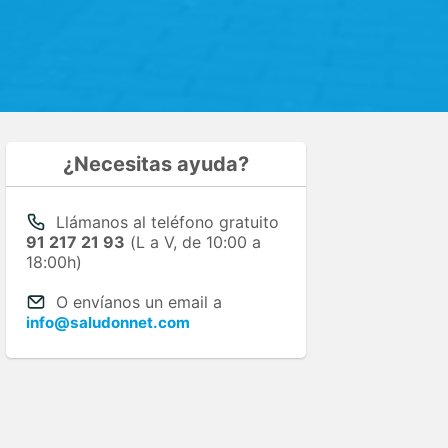
¿Necesitas ayuda?
Llámanos al teléfono gratuito
91 217 21 93
(L a V, de 10:00 a
18:00h)
O envíanos un email a
info@saludonnet.com