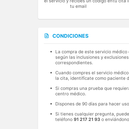
el servicio y recibes un código en
tu cita
tu email
CONDICIONES
La compra de este servicio médico d
según las inclusiones y exclusiones
correspondientes.
Cuando compres el servicio médico, 
la cita, identifícate como paciente
Si compras una prueba que requiera 
centro médico.
Dispones de 90 días para hacer uso 
Si tienes cualquier pregunta, pued
teléfono
91 217 21 93
o enviándono