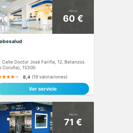
PRECIO
60 €
obesalud
Calle Doctor José Fariña, 12, Betanzos
A Coruña), 15300
(19 valoraciones)
8,4
Ver servicio
PRECIO
71 €