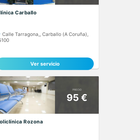
línica Carballo
Calle Tarragona,, Carballo (A Coruña),
5100
Ver servicio
PRECIO
95 €
oliclínica Rozona