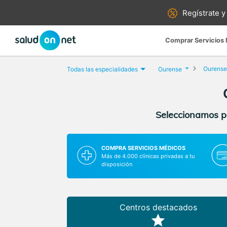
Regístrate y
Comprar Servicios
Ourense
Todas las especialidades
Ourense
Seleccionamos pa
COMPRA SERVICIOS MÉDICOS
Más de 4.000 clínicas privadas a tu
disposición
Centros destacados