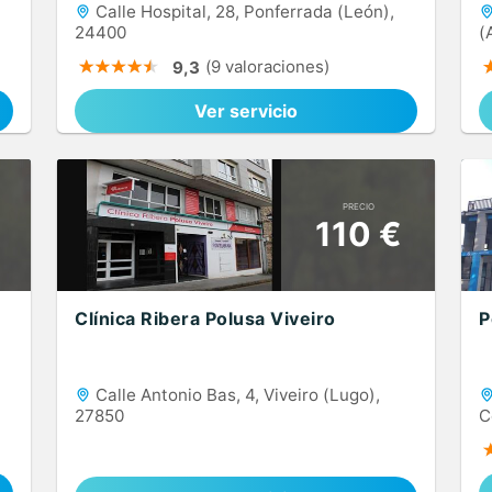
Calle Hospital, 28, Ponferrada (León),
24400
(
(9 valoraciones)
9,3
Ver servicio
PRECIO
110 €
Clínica Ribera Polusa Viveiro
P
Calle Antonio Bas, 4, Viveiro (Lugo),
27850
C