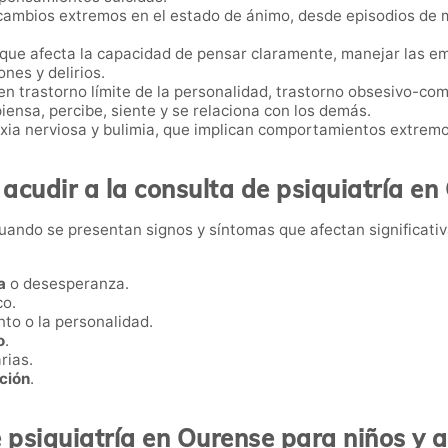
cambios extremos en el estado de ánimo, desde episodios de m
o que afecta la capacidad de pensar claramente, manejar las e
nes y delirios.
yen trastorno límite de la personalidad, trastorno obsesivo-com
iensa, percibe, siente y se relaciona con los demás.
a nerviosa y bulimia, que implican comportamientos extremos
acudir a la consulta de psiquiatría en
uando se presentan signos y síntomas que afectan significativ
a
o desesperanza.
co.
to o la personalidad.
o
.
rias.
ción
.
 psiquiatría en Ourense para niños y 