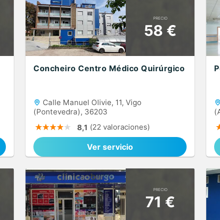
PRECIO
58 €
Concheiro Centro Médico Quirúrgico
P
Calle Manuel Olivie, 11, Vigo
(Pontevedra), 36203
(
(22 valoraciones)
8,1
Ver servicio
PRECIO
71 €