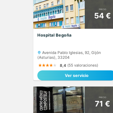
PRECIO
54 €
Hospital Begoña
Avenida Pablo Iglesias, 92, Gijón
(Asturias), 33204
(55 valoraciones)
8,4
Ver servicio
PRECIO
71 €