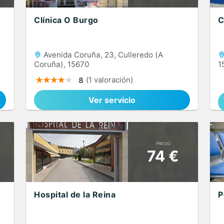
Clínica O Burgo
C
Avenida Coruña, 23, Culleredo (A
Coruña), 15670
1
(1 valoración)
8
Ver servicio
PRECIO
74 €
Hospital de la Reina
P