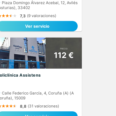
Plaza Domingo Álvarez Acebal, 12, Avilés
Asturias), 33402
(9 valoraciones)
7,3
Ver servicio
PRECIO
112 €
oliclínica Assistens
Calle Federico García, 4, Coruña (A) (A
oruña), 15009
(31 valoraciones)
8,8