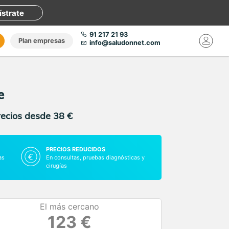
ístrate
91 217 21 93
Plan empresas
info@saludonnet.com
e
recios desde 38 €
PRECIOS REDUCIDOS
as
En consultas, pruebas diagnósticas y
cirugías
El más cercano
123 €