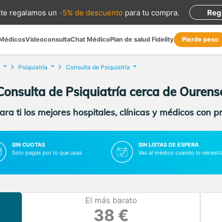
te regalamos
un
-5% de descuento
para tu compra
.
Reg
 Médicos
Videoconsulta
Chat Médico
Plan de salud Fidelity
Pierde peso
Psiquiatría
Consulta de Psiquiatría
Consulta de Psiquiatría cerca de Ourens
ra ti los mejores hospitales, clínicas y médicos con p
SIN CUOTAS
SIN LISTAS DE ESPERA
Solo pagas por lo que usas
Vas al médico cuando lo necesit
El más barato
38 €