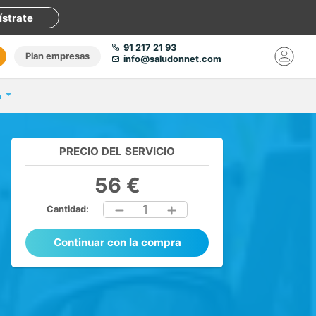
ístrate
91 217 21 93
Plan empresas
info@saludonnet.com
a
PRECIO DEL SERVICIO
56 €
1
Cantidad:
Continuar con la compra