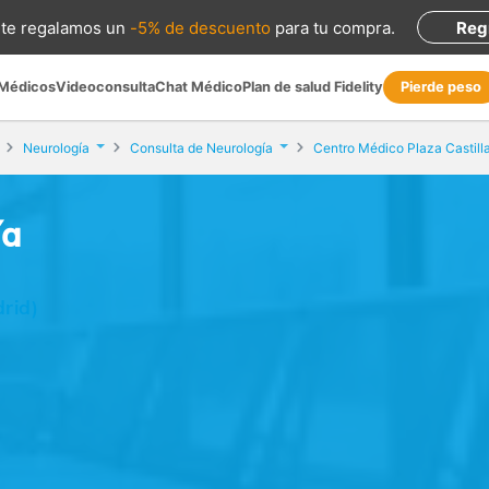
te regalamos
un
-5% de descuento
para tu compra
.
Reg
 Médicos
Videoconsulta
Chat Médico
Plan de salud Fidelity
Pierde peso
Neurología
Consulta de Neurología
Centro Médico Plaza Castill
ía
rid)