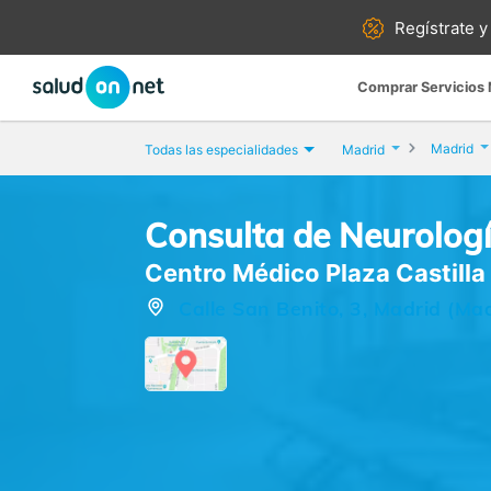
Regístrate y
Comprar Servicios
Madrid
Todas las especialidades
Madrid
Consulta de Neurolog
Centro Médico Plaza Castilla
Calle San Benito, 3, Madrid (Mad