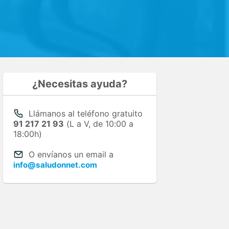
¿Necesitas ayuda?
Llámanos al teléfono gratuito
91 217 21 93
(L a V, de 10:00 a
18:00h)
O envíanos un email a
info@saludonnet.com