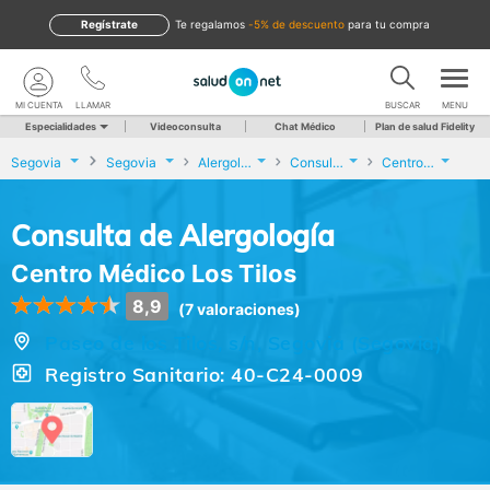
Regístrate
te regalamos
-5% de descuento
para tu compra
MI CUENTA
LLAMAR
BUSCAR
MENU
Especialidades
Videoconsulta
Chat Médico
Plan de salud Fidelity
Segovia
Segovia
Alergología
Consulta de Alergología
Centro Médico Los Tilos
Consulta de Alergología
Centro Médico Los Tilos
8,9
(7 valoraciones)
Paseo de los Tilos, s/n, Segovia (Segovia)
Registro Sanitario: 40-C24-0009