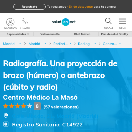
Regístrate
te regalamos
-5% de descuento
para tu compra
MI CUENTA
LLAMAR
BUSCAR
MENU
Especialidades
Videoconsulta
Chat Médico
Plan de salud Fidelity
Madrid
Madrid
Radiodiagnóstico
Radiografía. Una proyección de brazo (húmero) o antebrazo (cúbito y radio)
Centro Médico La Masó
Radiografía. Una proyección de
brazo (húmero) o antebrazo
(cúbito y radio)
Centro Médico La Masó
8
(57 valoraciones)
Calle Ubeda, 21, Madrid (Madrid)
Registro Sanitario: C14922