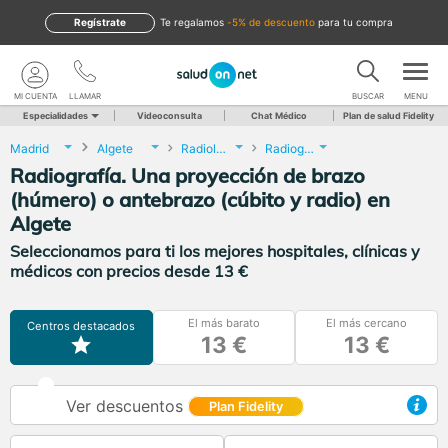
Regístrate
te regalamos
-5% de descuento
para tu compra
MI CUENTA
LLAMAR
BUSCAR
MENU
Especialidades
Videoconsulta
Chat Médico
Plan de salud Fidelity
Madrid
Algete
Radiología
Radiografía. Una proyección de brazo (húmero) o antebrazo (cúbito y radio)
Radiografía. Una proyección de brazo
(húmero) o antebrazo (cúbito y radio) en
Algete
Seleccionamos para ti los mejores hospitales, clínicas y
médicos con precios desde 13 €
El más barato
El más cercano
Centros destacados
13 €
13 €
Ver descuentos
Plan Fidelity