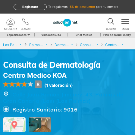
Regístrate
te regalamos
-5% de descuento
para tu compra
MI CUENTA
LLAMAR
BUSCAR
MENU
Especialidades
Videoconsulta
Chat Médico
Plan de salud Fidelity
Las Palmas
Palmas de Gran Canaria (Las)
Dermatología
Consulta de Dermatología
Centro Medico KOA
Consulta de Dermatología
Centro Medico KOA
8
(1 valoración)
Calle Juan Ramon Jimenez, 43, Palmas de
Gran Canaria (Las) (Las Palmas)
Registro Sanitario: 9016