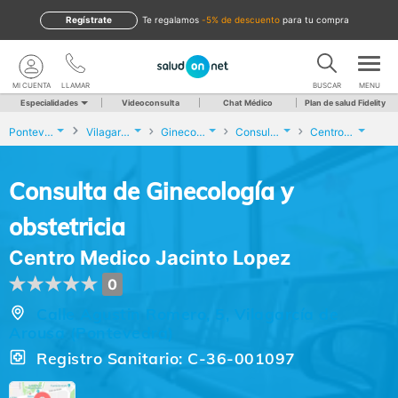
Regístrate
te regalamos
-5% de descuento
para tu compra
MI CUENTA
LLAMAR
BUSCAR
MENU
Especialidades
Videoconsulta
Chat Médico
Plan de salud Fidelity
Pontevedra
Vilagarcía de Arousa
Ginecología y Obstetricia
Consulta de Ginecología y obstetricia
Centro Medico Jacinto Lopez
Consulta de Ginecología y
obstetricia
Centro Medico Jacinto Lopez
0
Calle Agustin Romero, 5, Vilagarcía de
Arousa (Pontevedra)
Registro Sanitario: C-36-001097