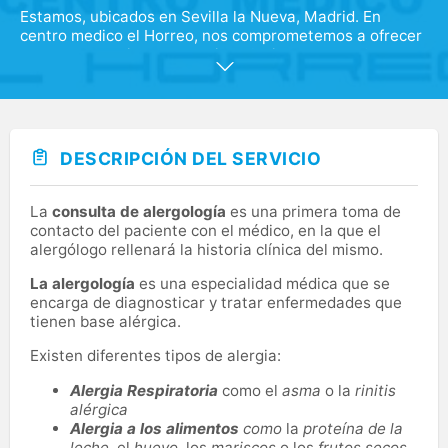
Estamos, ubicados en Sevilla la Nueva, Madrid. En
centro medico el Horreo, nos comprometemos a ofrecer
a nuestros pacientes unas instalaciones acogedoras y
atención médica de calidad. Además de un equipo
médico que cuenta con una gran experiencia y que está
comprometido a ofrecerte la mejor atención sanitaria
posible. Desde nuestros inicios, nuestro objetivo
siempre ha sido crear un entorno seguro y agradable
DESCRIPCIÓN DEL SERVICIO
donde puedas recibir la atención que mereces.
La
consulta de alergología
es una primera toma de
contacto del paciente con el médico, en la que el
alergólogo rellenará la historia clínica del mismo.
La alergología
es una especialidad médica que se
encarga de diagnosticar y tratar enfermedades que
tienen base alérgica.
Existen diferentes tipos de alergia:
Alergia Respiratoria
como el
asma
o la
rinitis
alérgica
Alergia a los alimentos
como
la
proteína de la
leche
, el
huevo
, los
mariscos
o los
frutos secos