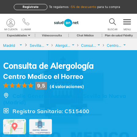
Regístrate
te regalamos
-5% de descuento
para tu compra
MI CUENTA
LLAMAR
BUSCAR
MENU
Especialidades
Videoconsulta
Chat Médico
Plan de salud Fidelity
Madrid
Sevilla la Nueva
Alergología
Consulta de Alergología
Centro Medico el Horreo
Consulta de Alergología
Centro Medico el Horreo
9,5
(4 valoraciones)
Calle General Asensio , 1, Sevilla la Nueva
(Madrid)
Registro Sanitario: C515400