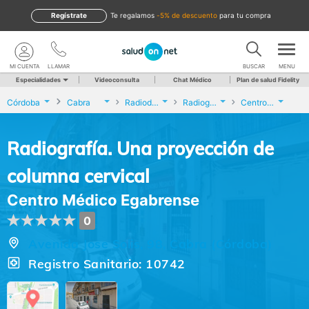
Regístrate
te regalamos
-5% de descuento
para tu compra
MI CUENTA
LLAMAR
BUSCAR
MENU
Especialidades
Videoconsulta
Chat Médico
Plan de salud Fidelity
Córdoba
Cabra
Radiodiagnóstico
Radiografía. Una proyección de columna cervical
Centro Médico Egabrense
Radiografía. Una proyección de
columna cervical
Centro Médico Egabrense
0
Avenida Jose Solis, 98, Cabra (Córdoba)
Registro Sanitario: 10742