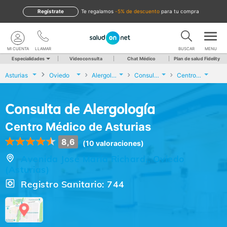
Regístrate
te regalamos
-5% de descuento
para tu compra
MI CUENTA
LLAMAR
BUSCAR
MENU
Especialidades
Videoconsulta
Chat Médico
Plan de salud Fidelity
Asturias
Oviedo
Alergología
Consulta de Alergología
Centro Médico de Asturias
Consulta de Alergología
Centro Médico de Asturias
8,6
(10 valoraciones)
Avenida José María Richard,, Oviedo
(Asturias)
Registro Sanitario: 744