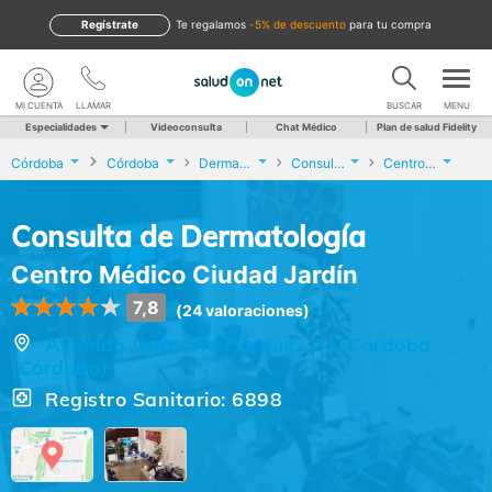
Regístrate
te regalamos
-5% de descuento
para tu compra
MI CUENTA
LLAMAR
BUSCAR
MENU
Especialidades
Videoconsulta
Chat Médico
Plan de salud Fidelity
Córdoba
Córdoba
Dermatología
Consulta de Dermatología
Centro Médico Ciudad Jardín
Consulta de Dermatología
Centro Médico Ciudad Jardín
7,8
(24 valoraciones)
Avenida Gran Vía Parque , 21, Córdoba
(Córdoba)
Registro Sanitario: 6898