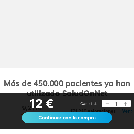
Más de 450.000 pacientes ya han
utilizado SaludOnNet
12 €
1
Cantidad:
9,2
/10
171.210 valoraciones
Ver >
Continuar con la compra