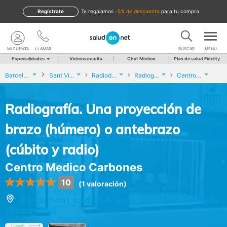
Regístrate
te regalamos
-5% de descuento
para tu compra
MI CUENTA
LLAMAR
BUSCAR
MENU
Especialidades
Videoconsulta
Chat Médico
Plan de salud Fidelity
Barcelona
Sant Vicenç dels Horts
Radiodiagnóstico
Radiografía. Una proyección de brazo (húmero) o antebrazo (cúbito y radio)
Centro Medico Carbones
Radiografía. Una proyección de
brazo (húmero) o antebrazo
(cúbito y radio)
Centro Medico Carbones
10
(1 valoración)
Plaza Sant Jordi, 14, Sant Vicenç dels Horts
(Barcelona)