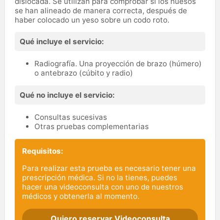
dislocada. Se utilizan para comprobar si los huesos
se han alineado de manera correcta, después de
haber colocado un yeso sobre un codo roto.
Qué incluye el servicio:
Radiografía. Una proyección de brazo (húmero)
o antebrazo (cúbito y radio)
Qué no incluye el servicio:
Consultas sucesivas
Otras pruebas complementarias
Requisitos:
Para realizar esta prueba es necesario tener una
prescripción médica. Si no la tienes, puedes
hacer una videoconsulta con uno de nuestros
médicos y obtenerla al momento.
Quiero reservar Videoconsulta