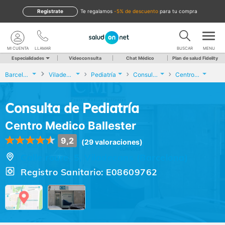
Regístrate
te regalamos
-5% de descuento
para tu compra
MI CUENTA
LLAMAR
BUSCAR
MENU
Especialidades
Videoconsulta
Chat Médico
Plan de salud Fidelity
Barcelona
Viladecans
Pediatría
Consulta de Pediatría
Centro Medico Ballester
Consulta de Pediatría
Centro Medico Ballester
9,2
(29 valoraciones)
Calle roure, 5, Viladecans (Barcelona)
Registro Sanitario: E08609762