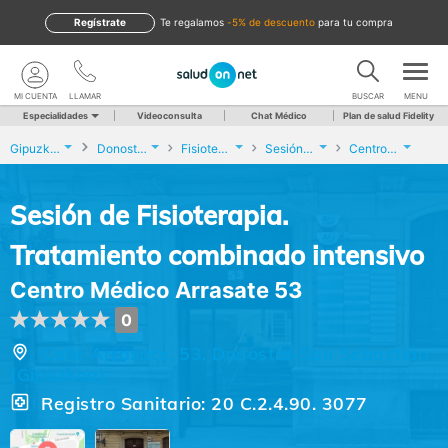
Regístrate
te regalamos
-5% de descuento
para tu compra
MI CUENTA
LLAMAR
BUSCAR
MENU
Especialidades
Videoconsulta
Chat Médico
Plan de salud Fidelity
Gipuzkoa
Donostia-San Sebastián
Fisioterapia
Sesión de Fisioterapia. Tratamiento combinado intensivo
Centro Médico Arrasate 53
Sesión de Fisioterapia.
Tratamiento combinado intensivo
Centro Médico Arrasate 53
0
Calle Arrasate, 53, Donostia-San Sebastián
(Gipuzkoa)
Registro Sanitario: 20 C.2.4.90. 3077