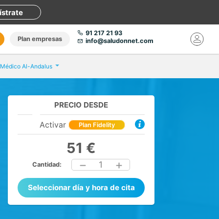
ístrate
91 217 21 93
Plan empresas
info@saludonnet.com
 Médico Al-Andalus
PRECIO DESDE
Activar
Plan Fidelity
51 €
1
Cantidad:
Seleccionar día y hora de cita