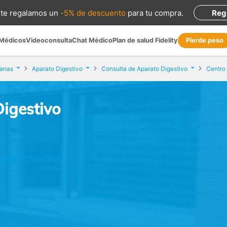
te regalamos
un
-5% de descuento
para tu compra
.
Reg
 Médicos
Videoconsulta
Chat Médico
Plan de salud Fidelity
Pierde peso
anas
Aparato Digestivo
Consulta de Aparato Digestivo
Centro
igestivo
nas (Sevilla)