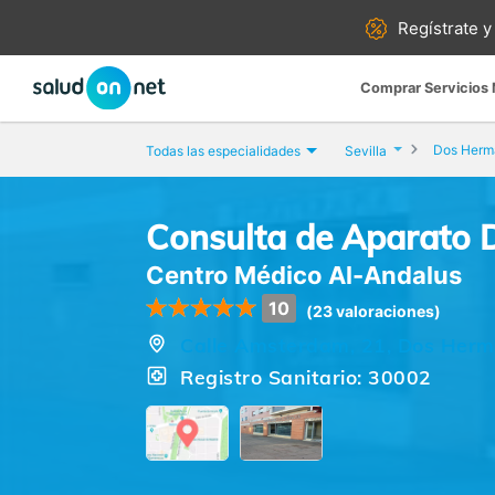
Regístrate y
Comprar Servicios
Dos Herm
Todas las especialidades
Sevilla
Consulta de Aparato D
Centro Médico Al-Andalus
10
(23 valoraciones)
Calle Amsterdam, 21, Dos Herma
Registro Sanitario: 30002