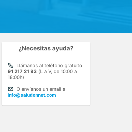
¿Necesitas ayuda?
Llámanos al teléfono gratuito
91 217 21 93
(L a V, de 10:00 a
18:00h)
O envíanos un email a
info@saludonnet.com