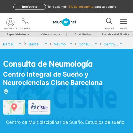
Regístrate
te regalamos
-5% de descuento
para tu compra
MI CUENTA
LLAMAR
BUSCAR
MENU
Especialidades
Videoconsulta
Chat Médico
Plan de salud Fidelity
Barcelona
Barcelona
Neumología
Consulta de Neumología
Centro Integral de Sueño y Neurociencias Cisne Barcelona
Consulta de Neumología
Centro Integral de Sueño y
Neurociencias Cisne Barcelona
Calle Tuset, 23, Barcelona (Barcelona)
Centro de Multidisciplinar de Sueño. Estudios de sueño