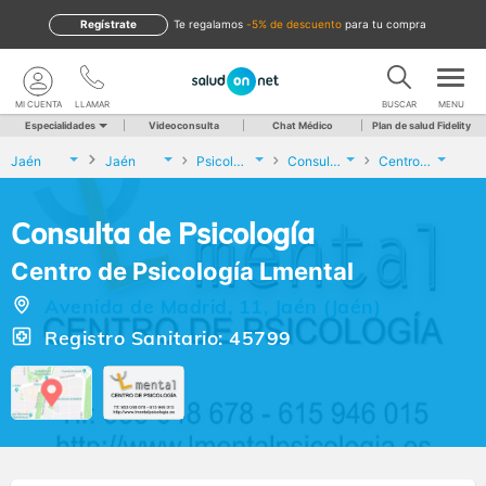
Regístrate
te regalamos
-5% de descuento
para tu compra
MI CUENTA
LLAMAR
BUSCAR
MENU
Especialidades
Videoconsulta
Chat Médico
Plan de salud Fidelity
Jaén
Jaén
Psicología
Consulta de Psicología
Centro de Psicología Lmental
Consulta de Psicología
Centro de Psicología Lmental
Avenida de Madrid, 11, Jaén (Jaén)
Registro Sanitario: 45799