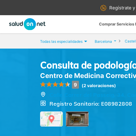
Regístrate y
Comprar Servicios
Castel
Todas las especialidades
Barcelona
Consulta de podología
Centro de Medicina Correctiva
9
(2 valoraciones)
Calle Carrer del Passeig, 34, Cas
Registro Sanitario: E08982808