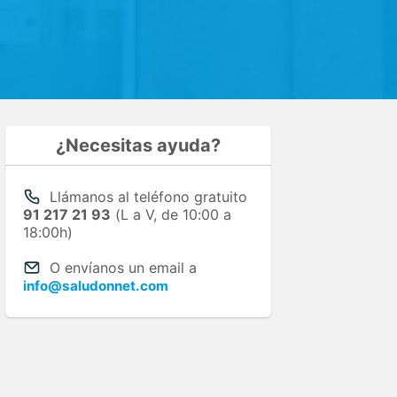
¿Necesitas ayuda?
Llámanos al teléfono gratuito
91 217 21 93
(L a V, de 10:00 a
18:00h)
O envíanos un email a
info@saludonnet.com