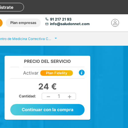
ístrate
91 217 21 93
Plan empresas
info@saludonnet.com
Centro de Medicina Correctiva Castellar del Vallés
PRECIO DEL SERVICIO
Activar
Plan Fidelity
24 €
1
Cantidad:
Continuar con la compra