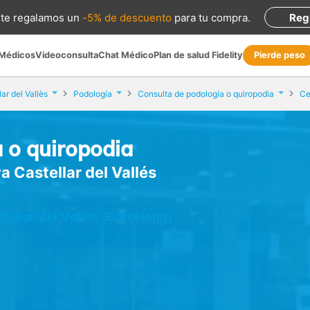
te regalamos
un
-5% de descuento
para tu compra
.
Reg
 Médicos
Videoconsulta
Chat Médico
Plan de salud Fidelity
Pierde peso
lar del Vallès
Podología
Consulta de podología o quiropodia
 o quiropodia
 Castellar del Vallés
tellar del Vallès (Barcelona)