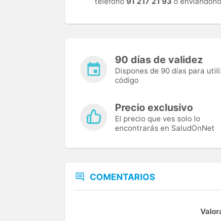
teléfono
91 217 21 93
o enviándono
90 días de validez
Dispones de 90 días para utili
código
Precio exclusivo
El precio que ves solo lo
encontrarás en SaludOnNet
COMENTARIOS
Valor