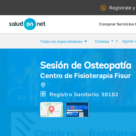
Regístrate y
Comprar Servicios
Aguilar 
Todas las especialidades
Córdoba
Sesión de Osteopatía
Centro de Fisioterapia Fisur
Avenida Antonio Sánchez, 81, A
Registro Sanitario: 38182