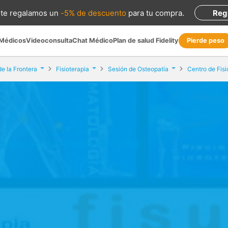
te regalamos
un
-5% de descuento
para tu compra
.
Reg
 Médicos
Videoconsulta
Chat Médico
Plan de salud Fidelity
Pierde peso
de la Frontera
Fisioterapia
Sesión de Osteopatía
Centro de Fisi
guilar de la Frontera (Córdoba)