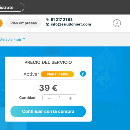
ístrate
91 217 21 93
Plan empresas
info@saludonnet.com
oterapia Fisur
PRECIO DEL SERVICIO
Activar
Plan Fidelity
39 €
1
Cantidad:
Continuar con la compra