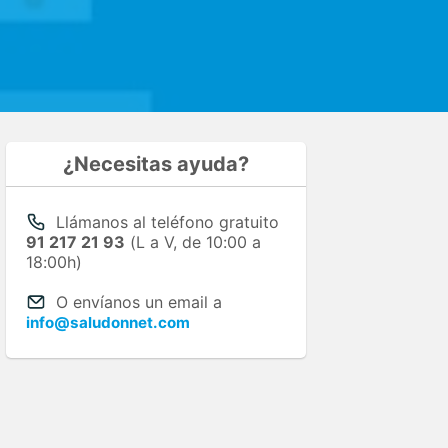
¿Necesitas ayuda?
Llámanos al teléfono gratuito
91 217 21 93
(L a V, de 10:00 a
18:00h)
O envíanos un email a
info@saludonnet.com