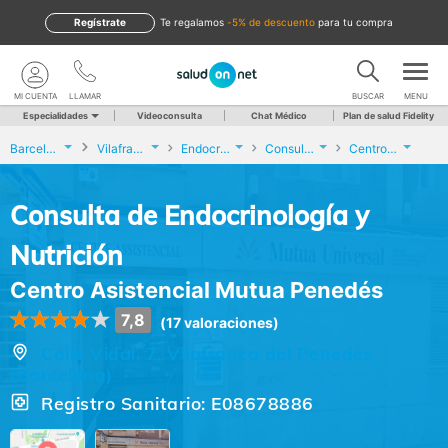
Regístrate
te regalamos
-5% de descuento
para tu compra
MI CUENTA
LLAMAR
BUSCAR
MENU
Especialidades
Videoconsulta
Chat Médico
Plan de salud Fidelity
Barcelona
Vilafranca del Penedès
Endocrinología y Nutrición
Consulta de Endocrinología y Nutrición
Centro Asistencial Mutua Penedés
Consulta de Endocrinología y
Nutrición
Centro Asistencial Mutua Penedés
7,8
(17 valoraciones)
Calle Vidal, 7, Vilafranca del Penedès
(Barcelona)
Registro Sanitario: E08678886