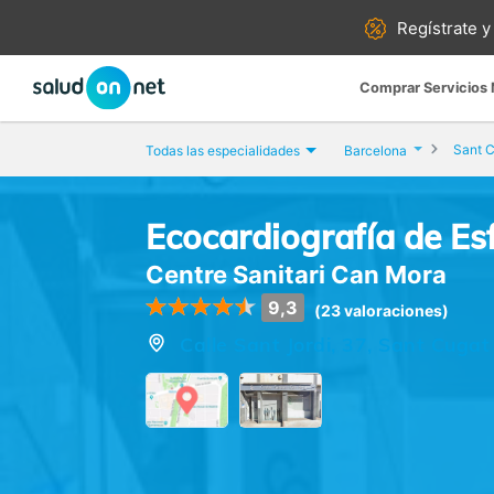
Regístrate y
Comprar Servicios
Sant C
Todas las especialidades
Barcelona
Ecocardiografía de Es
Centre Sanitari Can Mora
9,3
(23 valoraciones)
Calle Sant Jordi, 37, Sant Cugat