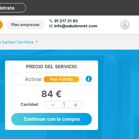
ístrate
91 217 21 93
Plan empresas
info@saludonnet.com
e Sanitari Can Mora
PRECIO DEL SERVICIO
Activar
Plan Fidelity
84 €
1
Cantidad:
Continuar con la compra