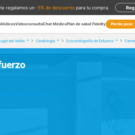
te regalamos
un
-5% de descuento
para tu compra
.
Reg
 Médicos
Videoconsulta
Chat Médico
Plan de salud Fidelity
Pierde peso
ugat del Vallès
Cardiología
Ecocardiografía de Esfuerzo
Centr
fuerzo
 del Vallès (Barcelona)