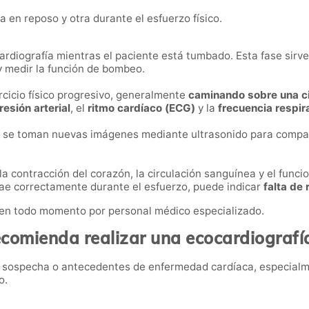
a en reposo y otra durante el esfuerzo físico.
cardiografía mientras el paciente está tumbado. Esta fase sir
y medir la función de bombeo.
ercicio físico progresivo, generalmente
caminando sobre una ci
resión arterial
, el
ritmo cardíaco (ECG)
y la
frecuencia respir
arlo, se toman nuevas imágenes mediante ultrasonido para compa
 la contracción del corazón, la circulación sanguínea y el funci
rae correctamente durante el esfuerzo, puede indicar
falta de 
 en todo momento por personal médico especializado.
comienda realizar una ecocardiografí
n sospecha o antecedentes de enfermedad cardíaca, especialm
o.