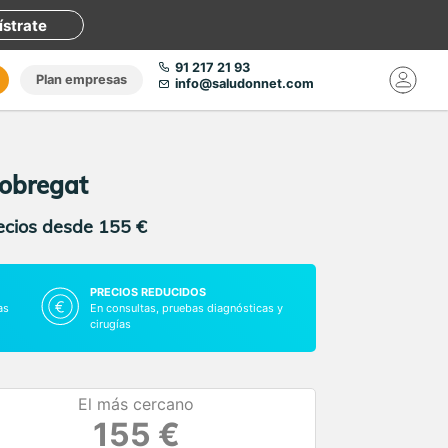
ístrate
91 217 21 93
Plan empresas
info@saludonnet.com
lobregat
recios desde 155 €
PRECIOS REDUCIDOS
as
En consultas, pruebas diagnósticas y
cirugías
El más cercano
155 €