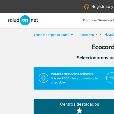
Regístrate y
Comprar Servicios
Hospit
Todas las especialidades
Barcelona
Ecocard
Seleccionamos par
COMPRA SERVICIOS MÉDICOS
Más de 4.000 clínicas privadas a tu
disposición
Centros destacados