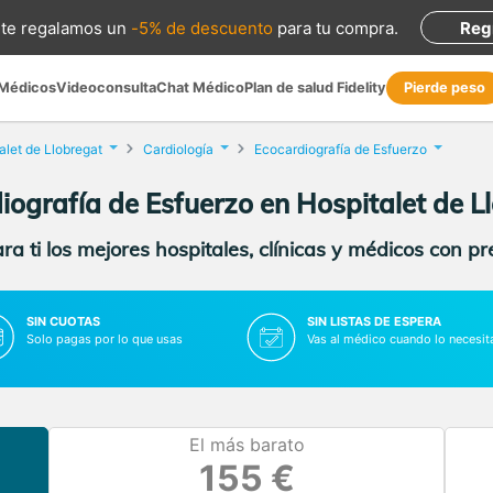
te regalamos
un
-5% de descuento
para tu compra
.
Reg
 Médicos
Videoconsulta
Chat Médico
Plan de salud Fidelity
Pierde peso
alet de Llobregat
Cardiología
Ecocardiografía de Esfuerzo
iografía de Esfuerzo en Hospitalet de L
a ti los mejores hospitales, clínicas y médicos con p
SIN CUOTAS
SIN LISTAS DE ESPERA
Solo pagas por lo que usas
Vas al médico cuando lo necesit
El más barato
155 €