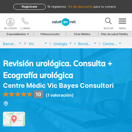
Regístrate
te regalamos
-5% de descuento
para tu compra
MI CUENTA
LLAMAR
BUSCAR
MENU
Especialidades
Videoconsulta
Chat Médico
Plan de salud Fidelity
Barcelona
Vic
Urología
Revisión urológica. Consulta + Ecografía urológica
Centre Mèdic Vic Bayes Consultori
Revisión urológica. Consulta +
Ecografía urológica
Centre Mèdic Vic Bayes Consultori
10
(1 valoración)
Plaza Catedral, 9, Vic (Barcelona)