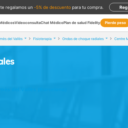
te regalamos
un
-5% de descuento
para tu compra
.
Reg
 Médicos
Videoconsulta
Chat Médico
Plan de salud Fidelity
Pierde peso
nès del Vallès
Fisioterapia
Ondas de choque radiales
Centre 
ales
rnès del Vallès (Barcelona)