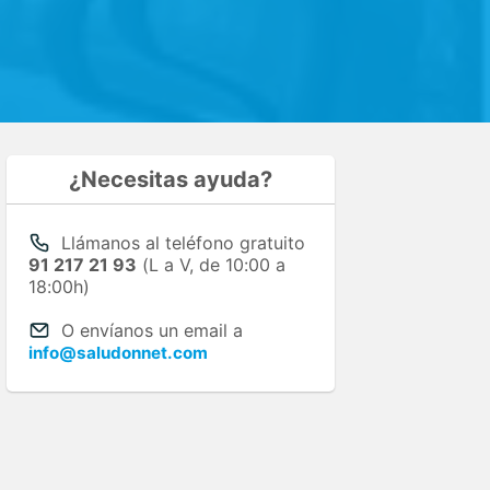
¿Necesitas ayuda?
Llámanos al teléfono gratuito
91 217 21 93
(L a V, de 10:00 a
18:00h)
O envíanos un email a
info@saludonnet.com