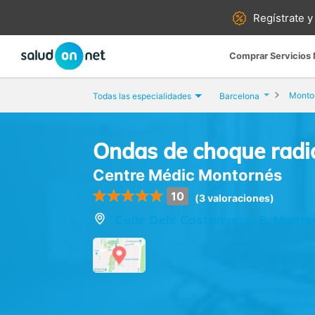
Regístrate y
Comprar Servicios
Montor
Todas las especialidades
Barcelona
Ondas de choque radi
Centre Médic Montornés
10
(3 valoraciones)
Calle Dels Castanyers, 5, Monto