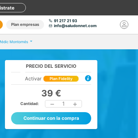
ístrate
91 217 21 93
Plan empresas
info@saludonnet.com
Médic Montornés
PRECIO DEL SERVICIO
Activar
Plan Fidelity
39 €
1
Cantidad:
Continuar con la compra