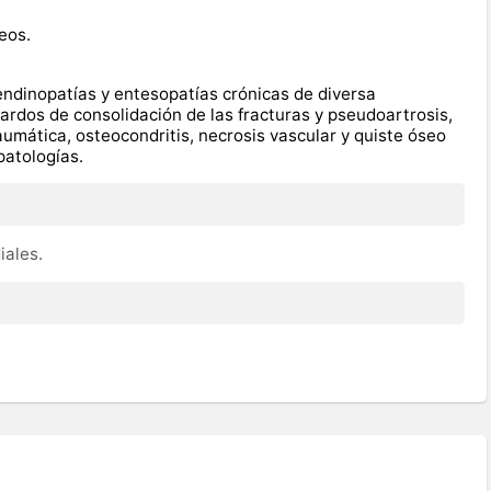
eos.
endinopatías y entesopatías crónicas de diversa
etardos de consolidación de las fracturas y pseudoartrosis,
raumática, osteocondritis, necrosis vascular y quiste óseo
 patologías.
iales.