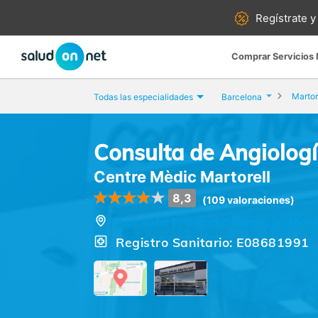
Regístrate y
Comprar Servicios
Martor
Todas las especialidades
Barcelona
Consulta de Angiologí
Centre Mèdic Martorell
8,3
(109 valoraciones)
Avenida Francesc Riera, 9, Mart
Registro Sanitario: E08681991