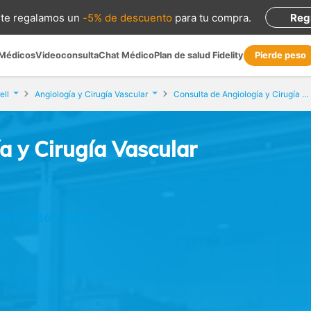
te regalamos
un
-5% de descuento
para tu compra
.
Reg
 Médicos
Videoconsulta
Chat Médico
Plan de salud Fidelity
Pierde peso
ell
Angiología y Cirugía Vascular
Consulta de Angiología y Cirugía Vascular
a y Cirugía Vascular
orell (Barcelona)