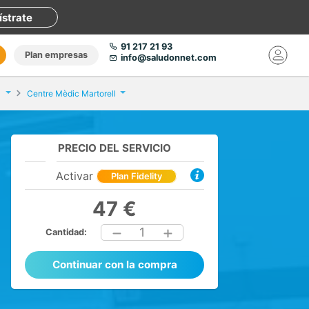
ístrate
91 217 21 93
Plan empresas
info@saludonnet.com
Centre Mèdic Martorell
PRECIO DEL SERVICIO
Activar
Plan Fidelity
47 €
1
Cantidad:
Continuar con la compra