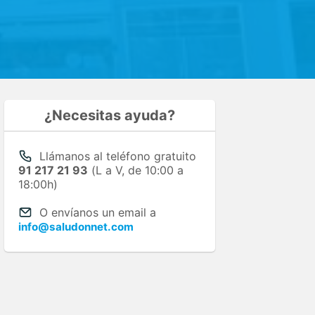
¿Necesitas ayuda?
Llámanos al teléfono gratuito
91 217 21 93
(L a V, de 10:00 a
18:00h)
O envíanos un email a
info@saludonnet.com