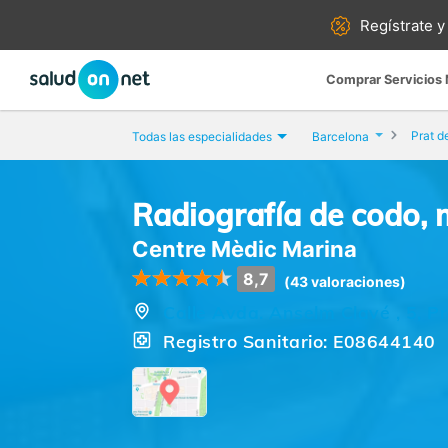
Regístrate y
Comprar Servicios
Prat d
Todas las especialidades
Barcelona
Radiografía de codo,
Centre Mèdic Marina
8,7
(43 valoraciones)
Calle Avda. Anselm Clavé , 5, Pr
Registro Sanitario: E08644140