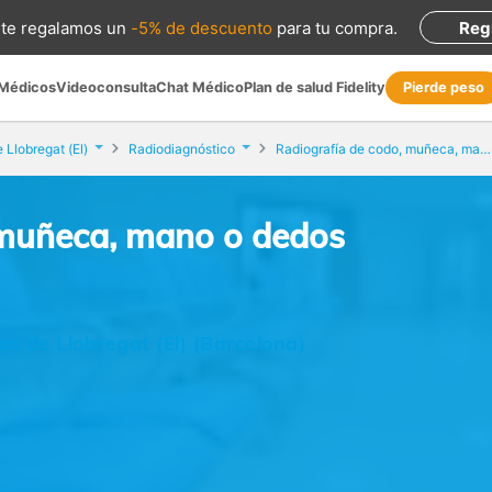
te regalamos
un
-5% de descuento
para tu compra
.
Reg
 Médicos
Videoconsulta
Chat Médico
Plan de salud Fidelity
Pierde peso
e Llobregat (El)
Radiodiagnóstico
Radiografía de codo, muñeca, mano o dedos
 muñeca, mano o dedos
at de Llobregat (El) (Barcelona)