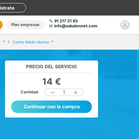
ístrate
91 217 21 93
Plan empresas
info@saludonnet.com
Centre Mèdic Marina
PRECIO DEL SERVICIO
14 €
1
Cantidad:
Continuar con la compra