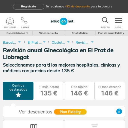
Regístrate
te regalamos
-5% de descuento
para tu compra
MI CUENTA
LLAMAR
BUSCAR
MENU
Especialidades
Videoconsulta
Chat Médico
Plan de salud Fidelity
Barcelona
El Prat de Llobregat
Obstetricia y Ginecología
Revisión anual Ginecológica
Revisión anual Ginecológica en El Prat de
Llobregat
Seleccionamos para ti los mejores hospitales, clínicas y
médicos con precios desde 135 €
Centros
El más barato
Cita rápida
El más cercano
destacados
135 €
146 €
146 €
Ver descuentos
Plan Fidelity