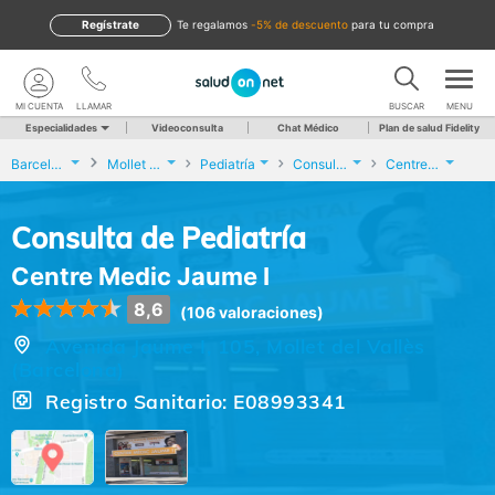
Regístrate
te regalamos
-5% de descuento
para tu compra
MI CUENTA
LLAMAR
BUSCAR
MENU
Especialidades
Videoconsulta
Chat Médico
Plan de salud Fidelity
Barcelona
Mollet del Vallès
Pediatría
Consulta de Pediatría
Centre Medic Jaume I
Consulta de Pediatría
Centre Medic Jaume I
8,6
(106 valoraciones)
Avenida Jaume I, 105, Mollet del Vallès
(Barcelona)
Registro Sanitario: E08993341