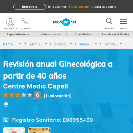
Regístrate
te regalamos
-5% de descuento
para tu compra
MI CUENTA
LLAMAR
BUSCAR
MENU
Especialidades
Videoconsulta
Chat Médico
Plan de salud Fidelity
Barcelona
Sant Boi de Llobregat
Ginecología y Obstetricia
Revisión anual Ginecológica a partir de 40 años
Centre Medic Capell
Revisión anual Ginecológica a
partir de 40 años
Centre Medic Capell
6
(1 valoración)
Calle Riera Baste, 41, Sant Boi de Llobregat
(Barcelona)
Registro Sanitario: E08955480