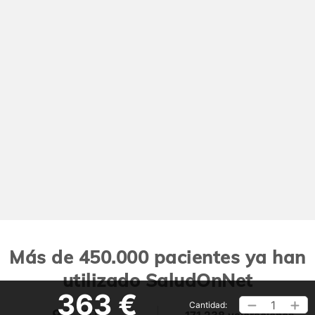
Más de 450.000 pacientes ya han
utilizado SaludOnNet
363 €
1
Cantidad:
9,2
/10