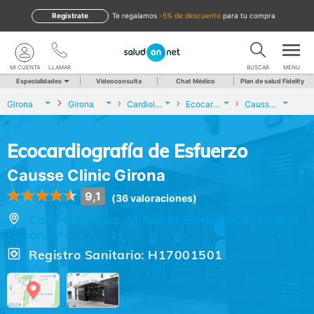
Regístrate
te regalamos
-5% de descuento
para tu compra
MI CUENTA
LLAMAR
BUSCAR
MENU
Especialidades
Videoconsulta
Chat Médico
Plan de salud Fidelity
Girona
Girona
Cardiología
Ecocardiografía de Esfuerzo
Causse Clinic Girona
Ecocardiografía de Esfuerzo
Causse Clinic Girona
9,1
(36 valoraciones)
Calle Heroínas de Santa Bárbara, 6, Girona
(Girona)
Registro Sanitario: H17001501